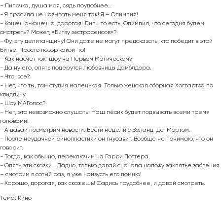
- Липочка, душа моя, сядь поудобнее…
- Я просила не называть меня так! Я – Олимпия!
- Конечно-конечно, дорогая! Лип… то есть, Олимпия, что сегодня будем
смотреть? Может, «Битву экстрасенсов»?
- Фу, эту делитанщину! Они даже не могут предсказать, кто победит в этой
Битве. Просто позор какой-то!
- Как насчет ток-шоу на Первом Магическом?
- Да ну его, опять подерутся любовницы Дамблдора.
- Что, все?
- Нет, что ты, там студия маленькая. Только женская сборная Хогвартса по
квиддичу.
- Шоу МАГолос?
- Нет, это невозможно слушать. Наш пёсик будет подвывать всеми тремя
головами!
- А давай посмотрим новости. Вести недели с Воланд-де-Мортом.
- После неудачной ринопластики он гнусавит. Вообще не понимаю, что он
говорит.
- Тогда, как обычно, переключим на Гарри Поттера.
- Опять эти сказки… Ладно, только давай сначала наложу заклятье забвения
– смотрим в сотый раз, я уже наизусть его помню!
- Хорошо, дорогая, как скажешь! Садись поудобнее, и давай смотреть.
Тема: Кино