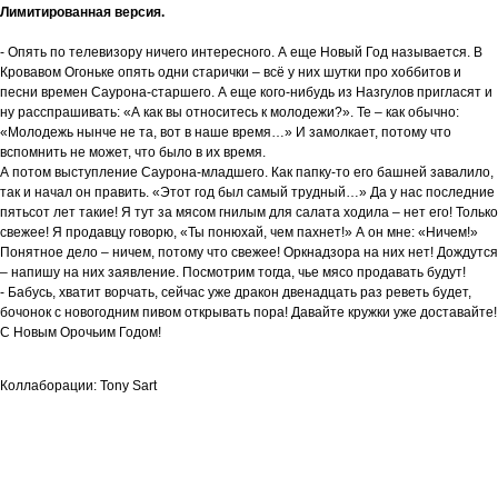
Лимитированная версия.
- Опять по телевизору ничего интересного. А еще Новый Год называется. В
Кровавом Огоньке опять одни старички – всё у них шутки про хоббитов и
песни времен Саурона-старшего. А еще кого-нибудь из Назгулов пригласят и
ну расспрашивать: «А как вы относитесь к молодежи?». Те – как обычно:
«Молодежь нынче не та, вот в наше время…» И замолкает, потому что
вспомнить не может, что было в их время.
А потом выступление Саурона-младшего. Как папку-то его башней завалило,
так и начал он править. «Этот год был самый трудный…» Да у нас последние
пятьсот лет такие! Я тут за мясом гнилым для салата ходила – нет его! Только
свежее! Я продавцу говорю, «Ты понюхай, чем пахнет!» А он мне: «Ничем!»
Понятное дело – ничем, потому что свежее! Оркнадзора на них нет! Дождутся
– напишу на них заявление. Посмотрим тогда, чье мясо продавать будут!
- Бабусь, хватит ворчать, сейчас уже дракон двенадцать раз реветь будет,
бочонок с новогодним пивом открывать пора! Давайте кружки уже доставайте!
С Новым Орочьим Годом!
Коллаборации: Tony Sart