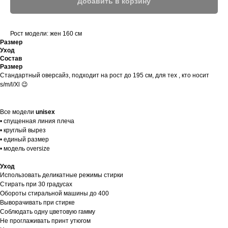
Добавить в корзину
Рост модели: жен 160 см
Размер
Уход
Состав
Размер
Стандартный оверсайз, подходит на рост до 195 см, для тех , кто носит
s/m/l/Xl 😉
Все модели
unisex
• спущенная линия плеча
• круглый вырез
• единый размер
• модель oversize
Уход
Использовать деликатные режимы стирки
Стирать при 30 градусах
Обороты стиральной машины до 400
Выворачивать при стирке
Соблюдать одну цветовую гамму
Не проглаживать принт утюгом