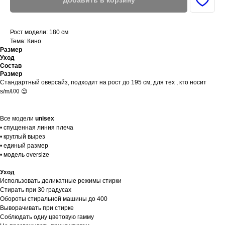
Добавить в корзину
Рост модели: 180 см
Тема: Кино
Размер
Уход
Состав
Размер
Стандартный оверсайз, подходит на рост до 195 см, для тех , кто носит
s/m/l/Xl 😉
Все модели
unisex
• спущенная линия плеча
• круглый вырез
• единый размер
• модель oversize
Уход
Использовать деликатные режимы стирки
Стирать при 30 градусах
Обороты стиральной машины до 400
Выворачивать при стирке
Соблюдать одну цветовую гамму