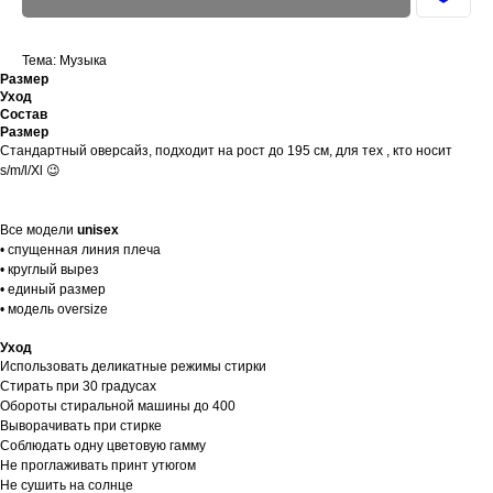
Тема: Музыка
Размер
Уход
Состав
Размер
Стандартный оверсайз, подходит на рост до 195 см, для тех , кто носит
s/m/l/Xl 😉
Все модели
unisex
• спущенная линия плеча
• круглый вырез
• единый размер
• модель oversize
Уход
Использовать деликатные режимы стирки
Стирать при 30 градусах
Обороты стиральной машины до 400
Выворачивать при стирке
Соблюдать одну цветовую гамму
Не проглаживать принт утюгом
Не сушить на солнце