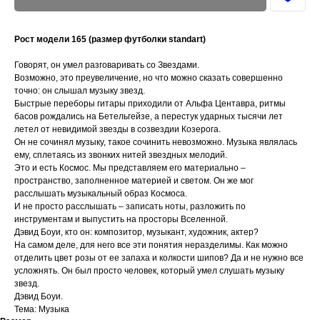
Рост модели 165 (размер футболки standart)
Говорят, он умел разговаривать со Звездами.
Возможно, это преувеличение, но что можно сказать совершенно
точно: он слышал музыку звезд.
Быстрые переборы гитары приходили от Альфа Центавра, ритмы
басов рождались на Бетельгейзе, а перестук ударных тысячи лет
летел от невидимой звезды в созвездии Козерога.
Он не сочинял музыку, такое сочинить невозможно. Музыка являлась
ему, сплетаясь из звонких нитей звездных мелодий.
Это и есть Космос. Мы представляем его материально –
пространство, заполненное материей и светом. Он же мог
расслышать музыкальный образ Космоса.
И не просто расслышать – записать ноты, разложить по
инструментам и выпустить на просторы Вселенной.
Дэвид Боуи, кто он: композитор, музыкант, художник, актер?
На самом деле, для него все эти понятия неразделимы. Как можно
отделить цвет розы от ее запаха и колкости шипов? Да и не нужно все
усложнять. Он был просто человек, который умел слушать музыку
звезд.
Дэвид Боуи.
Тема: Музыка