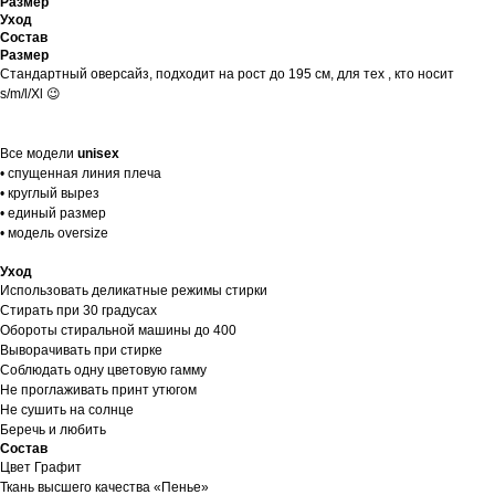
Размер
Уход
Состав
Размер
Стандартный оверсайз, подходит на рост до 195 см, для тех , кто носит
s/m/l/Xl 😉
Все модели
unisex
• спущенная линия плеча
• круглый вырез
• единый размер
• модель oversize
Уход
Использовать деликатные режимы стирки
Стирать при 30 градусах
Обороты стиральной машины до 400
Выворачивать при стирке
Соблюдать одну цветовую гамму
Не проглаживать принт утюгом
Не сушить на солнце
Беречь и любить
Состав
Цвет Графит
Ткань высшего качества «Пенье»