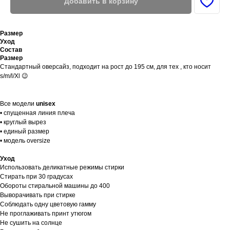
Добавить в корзину
Размер
Уход
Состав
Размер
Стандартный оверсайз, подходит на рост до 195 см, для тех , кто носит
s/m/l/Xl 😉
Все модели
unisex
• спущенная линия плеча
• круглый вырез
• единый размер
• модель oversize
Уход
Использовать деликатные режимы стирки
Стирать при 30 градусах
Обороты стиральной машины до 400
Выворачивать при стирке
Соблюдать одну цветовую гамму
Не проглаживать принт утюгом
Не сушить на солнце