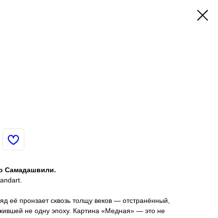
но Самадашвили.
andart.
ляд её пронзает сквозь толщу веков — отстранённый,
жившей не одну эпоху. Картина «Медная» — это не