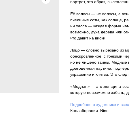
портрет, это образ, вылеплен
Её волосы — не волосы, а вене
пчелиные соты, как солнце, р
ни хаоса — каждая форма наме
возможно, духа дерева или огн
что давит на виски.
Лицо — словно вырезано из мр
обескровленное, с тонкими че
но не лишено тайны. Медные 
драгоценная паутина, подчёрк
украшение и клятва. Это след
«Медная» — это женщина-вос
которую невозможно забыть, д
Подробнее о художнике и все
Коллаборации: Nino