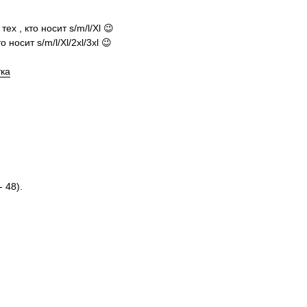
х , кто носит s/m/l/Xl 😉
 носит s/m/l/Xl/2xl/3xl 😉
тка
 48).