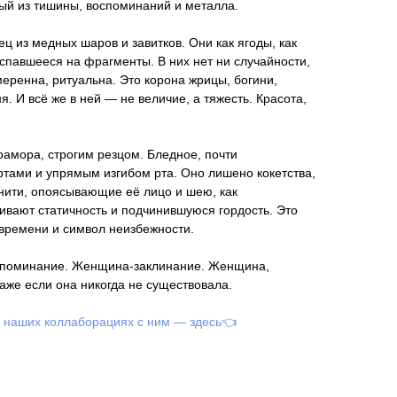
ный из тишины, воспоминаний и металла.
ц из медных шаров и завитков. Они как ягоды, как
аспавшееся на фрагменты. В них нет ни случайности,
ренна, ритуальна. Это корона жрицы, богини,
я. И всё же в ней — не величие, а тяжесть. Красота,
амора, строгим резцом. Бледное, почти
ртами и упрямым изгибом рта. Оно лишено кокетства,
нити, опоясывающие её лицо и шею, как
ивают статичность и подчинившуюся гордость. Это
 времени и символ неизбежности.
поминание. Женщина-заклинание. Женщина,
аже если она никогда не существовала.
х наших коллаборациях с ним — здесь👈