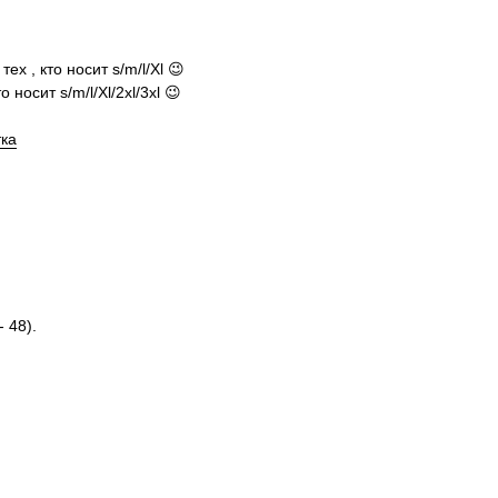
х , кто носит s/m/l/Xl 😉
 носит s/m/l/Xl/2xl/3xl 😉
тка
 48).