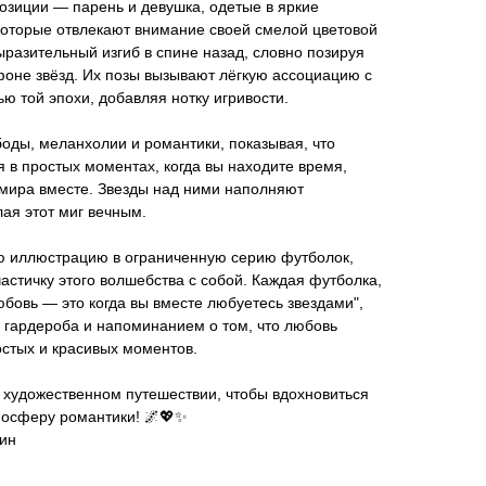
позиции — парень и девушка, одетые в яркие
которые отвлекают внимание своей смелой цветовой
ыразительный изгиб в спине назад, словно позируя
фоне звёзд. Их позы вызывают лёгкую ассоциацию с
ю той эпохи, добавляя нотку игривости.
боды, меланхолии и романтики, показывая, что
в простых моментах, когда вы находите время,
 мира вместе. Звезды над ними наполняют
ая этот миг вечным.
ю иллюстрацию в ограниченную серию футболок,
частичку этого волшебства с собой. Каждая футболка,
овь — это когда вы вместе любуетесь звездами",
 гардероба и напоминанием о том, что любовь
стых и красивых моментов.
 художественном путешествии, чтобы вдохновиться
тмосферу романтики! 🌌💖✨
ин