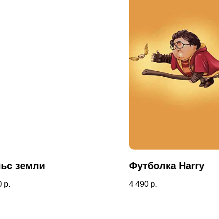
ьс земли
Футболка Harry
0
р.
4 490
р.