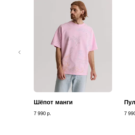
а
Шёпот манги
Пул
7 990
р.
7 99