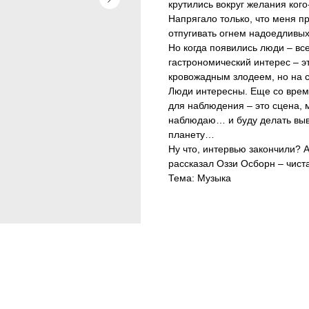
крутились вокруг желания кого
Напрягало только, что меня п
отпугивать огнем надоедливых
Но когда появились люди – все
гастрономический интерес – эт
кровожадным злодеем, но на с
Люди интересны. Еще со врем
для наблюдения – это сцена, 
наблюдаю… и буду делать выв
планету…
Ну что, интервью закончили? А
рассказал Оззи Осборн – чист
Тема: Музыка