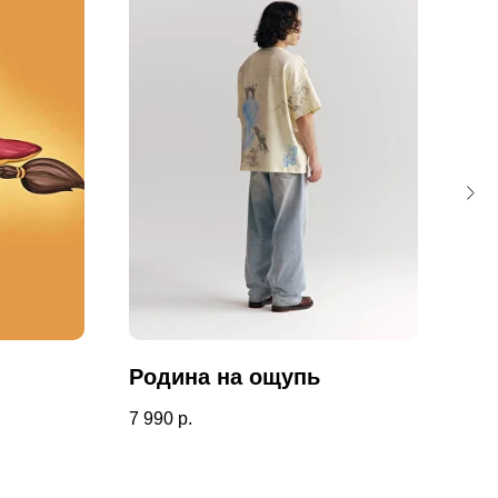
Родина на ощупь
Ле
7 990
р.
7 99