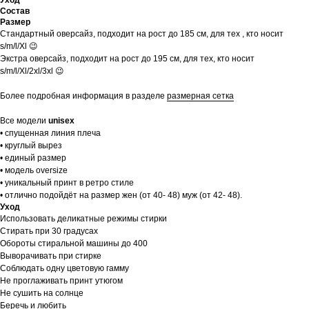
Состав
Размер
Стандартный оверсайз, подходит на рост до 185 см, для тех , кто носит
s/m/l/Xl 😉
Экстра оверсайз, подходит на рост до 195 см, для тех, кто носит
s/m/l/Xl/2xl/3xl 😉
Более подробная информация в разделе
размерная сетка
Все модели
unisex
• спущенная линия плеча
• круглый вырез
• единый размер
• модель oversize
• уникальный принт в ретро стиле
• отлично подойдёт на размер жен (от 40- 48) муж (от 42- 48).
Уход
Использовать деликатные режимы стирки
Стирать при 30 градусах
Обороты стиральной машины до 400
Выворачивать при стирке
Соблюдать одну цветовую гамму
Не проглаживать принт утюгом
Не сушить на солнце
Беречь и любить