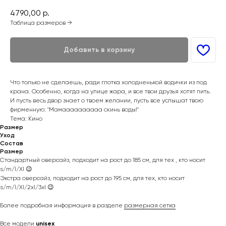
4790,00
р.
Таблица размеров →
Добавить в корзину
Что только не сделаешь, ради глотка холодненькой водички из под
крана. Особенно, когда на улице жара, и все твои друзья хотят пить.
И пусть весь двор знает о твоем желании, пусть все услышат твою
фирменную: "Мамаааааааааа скинь воды!"
Тема: Кино
Размер
Уход
Состав
Размер
Стандартный оверсайз, подходит на рост до 185 см, для тех , кто носит
s/m/l/Xl 😉
Экстра оверсайз, подходит на рост до 195 см, для тех, кто носит
s/m/l/Xl/2xl/3xl 😉
Более подробная информация в разделе
размерная сетка
Все модели
unisex