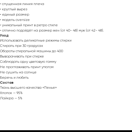
• спущенная линия плеча
• круглый вырез
• единый размер
• модель oversize
• уникальный принт в ретро стиле
• отлично подойдёт на размер жен (от 40- 48) муж (от 42- 48).
Уход
Использовать деликатные режимы стирки
Стирать при 30 градусах
Обороты стиральной машины до 400
Выворачивать при стирке
Соблюдать одну цветовую гамму
Не проглаживать принт утюгом
Не сушить на солнце
Беречь и любить
Состав
Ткань высшего качества «Пенье»
Хлопок — 95%
Лайкра — 5%