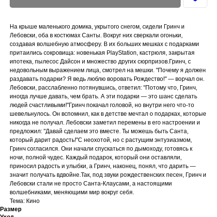
На крыше маленького домика, укрытого снегом, сидели Гринч и
Лебовски, оба в костюмах Санты. Вокруг них сверкали огоньки,
создавая волшебную атмосферу. В их больших мешках с подарками
притаились сокровища: новенькая PlayStation, кастрюля, закрытая
ипотека, пылесос Дайсон и множество других сюрпризов.Гринч, с
недовольным выражением лица, смотрел на мешки. "Почему я должен
раздавать подарки? Я ведь люблю воровать Рождество!" — ворчал он.
Лебовски, расслабленно потянувшись, ответил: "Потому что, Гринч,
иногда лучше давать, чем брать. А эти подарки — это шанс сделать
людей счастливыми!"Гринч покачал головой, но внутри него что-то
шевельнулось. Он вспомнил, как в детстве мечтал о подарках, которые
никогда не получал. Лебовски заметил перемены в его настроении и
предложил: "Давай сделаем это вместе. Ты можешь быть Санта,
который дарит радость!"С неохотой, но с растущим энтузиазмом,
Гринч согласился. Они начали спускаться по дымоходу, готовясь к
ночи, полной чудес. Каждый подарок, который они оставляли,
приносил радость и улыбки, а Гринч, наконец, понял, что дарить —
значит получать вдвойне.Так, под звуки рождественских песен, Гринч и
Лебовски стали не просто Санта-Клаусами, а настоящими
волшебниками, меняющими мир вокруг себя.
Тема: Кино
Размер
Уход