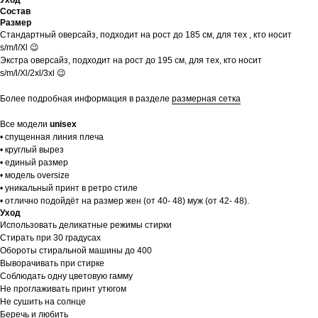
Состав
Размер
Стандартный оверсайз, подходит на рост до 185 см, для тех , кто носит
s/m/l/Xl 😉
Экстра оверсайз, подходит на рост до 195 см, для тех, кто носит
s/m/l/Xl/2xl/3xl 😉
Более подробная информация в разделе
размерная сетка
Все модели
unisex
• спущенная линия плеча
• круглый вырез
• единый размер
• модель oversize
• уникальный принт в ретро стиле
• отлично подойдёт на размер жен (от 40- 48) муж (от 42- 48).
Уход
Использовать деликатные режимы стирки
Стирать при 30 градусах
Обороты стиральной машины до 400
Выворачивать при стирке
Соблюдать одну цветовую гамму
Не проглаживать принт утюгом
Не сушить на солнце
Беречь и любить