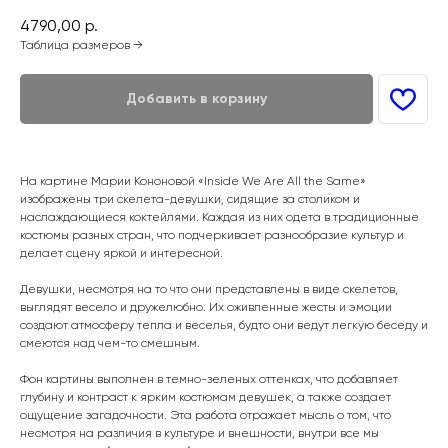
4790,00
р.
Таблица размеров →
Добавить в корзину
На картине Марии Кононовой «Inside We Are All the Same»
изображены три скелета-девушки, сидящие за столиком и
наслаждающиеся коктейлями. Каждая из них одета в традиционные
костюмы разных стран, что подчеркивает разнообразие культур и
делает сцену яркой и интересной.
Девушки, несмотря на то что они представлены в виде скелетов,
выглядят весело и дружелюбно. Их оживленные жесты и эмоции
создают атмосферу тепла и веселья, будто они ведут легкую беседу и
смеются над чем-то смешным.
Фон картины выполнен в темно-зеленых оттенках, что добавляет
глубину и контраст к ярким костюмам девушек, а также создает
ощущение загадочности. Эта работа отражает мысль о том, что
несмотря на различия в культуре и внешности, внутри все мы