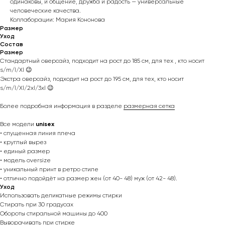
одинаковы, и общение, дружба и радость — универсальные
человеческие качества.
Коллаборации: Мария Кононова
Размер
Уход
Состав
Размер
Стандартный оверсайз, подходит на рост до 185 см, для тех , кто носит
s/m/l/Xl 😉
Экстра оверсайз, подходит на рост до 195 см, для тех, кто носит
s/m/l/Xl/2xl/3xl 😉
Более подробная информация в разделе
размерная сетка
Все модели
unisex
• спущенная линия плеча
• круглый вырез
• единый размер
• модель oversize
• уникальный принт в ретро стиле
• отлично подойдёт на размер жен (от 40- 48) муж (от 42- 48).
Уход
Использовать деликатные режимы стирки
Стирать при 30 градусах
Обороты стиральной машины до 400
Выворачивать при стирке