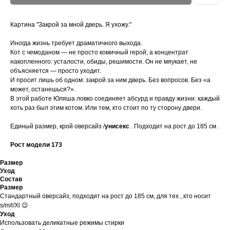
Картина "Закрой за мной дверь. Я ухожу."
Иногда жизнь требует драматичного выхода.
Кот с чемоданом — не просто комичный герой, а концентрат
накопленного: усталости, обиды, решимости. Он не мяукает, не
объясняется — просто уходит.
И просит лишь об одном: закрой за ним дверь. Без вопросов. Без «а
может, останешься?».
В этой работе Юляша ловко соединяет абсурд и правду жизни: каждый
хоть раз был этим котом. Или тем, кто стоит по ту сторону двери.
Единый размер, крой оверсайз /
унисекс
. Подходит на рост до 185 см .
Рост модели 173
Размер
Уход
Состав
Размер
Стандартный оверсайз, подходит на рост до 185 см, для тех , кто носит
s/m/l/Xl 😉
Уход
Использовать деликатные режимы стирки