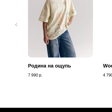
Родина на ощупь
Woo
7 990
р.
4 79