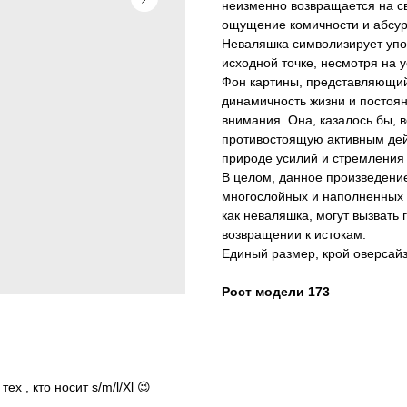
неизменно возвращается на с
ощущение комичности и абсурд
Неваляшка символизирует упор
исходной точке, несмотря на у
Фон картины, представляющий 
динамичность жизни и постоя
внимания. Она, казалось бы, 
противостоящую активным дей
природе усилий и стремления
В целом, данное произведени
многослойных и наполненных 
как неваляшка, могут вызвать
возвращении к истокам.
Единый размер, крой оверсайз
Рост модели 173
х , кто носит s/m/l/Xl 😉