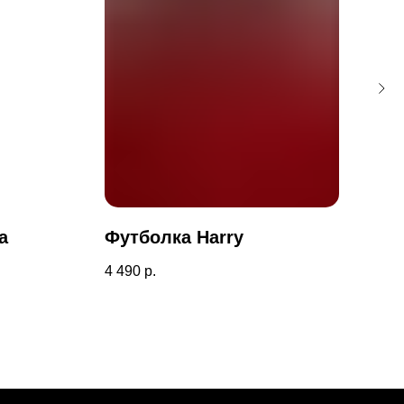
а
Футболка Harry
Пу
4 490
р.
7 99