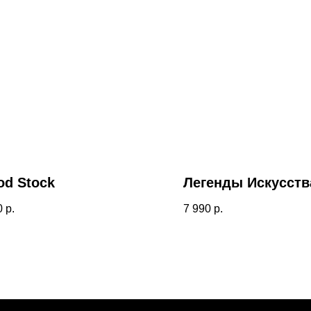
d Stock
Легенды Искусств
0
р.
7 990
р.