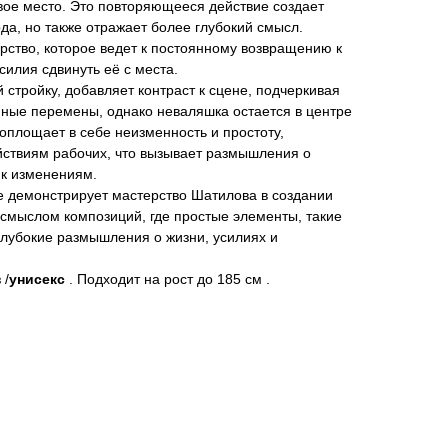
вое место. Это повторяющееся действие создает
а, но также отражает более глубокий смысл.
ство, которое ведет к постоянному возвращению к
силия сдвинуть её с места.
стройку, добавляет контраст к сцене, подчеркивая
нные перемены, однако неваляшка остается в центре
воплощает в себе неизменность и простоту,
ствиям рабочих, что вызывает размышления о
 к изменениям.
е демонстрирует мастерство Шатилова в создании
смыслом композиций, где простые элементы, такие
 глубокие размышления о жизни, усилиях и
 /
унисекс
. Подходит на рост до 185 см .