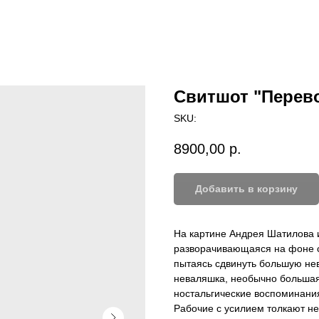
Свитшот "Перев
SKU:
8900,00
р.
Добавить в корзину
На картине Андрея Шатилова 
разворачивающаяся на фоне ст
пытаясь сдвинуть большую нев
неваляшка, необычно большая 
ностальгические воспоминани
Рабочие с усилием толкают нев