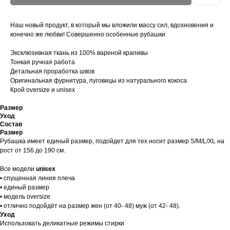
Наш новый продукт, в который мы вложили массу сил, вдохновения и
конечно же любви! Совершенно особенные рубашки
Эксклюзивная ткань из 100% вареной крапивы
Тонкая ручная работа
Детальная проработка швов
Оригинальная фурнитура, пуговицы из натурального кокоса
Крой oversize и unisex
Размер
Уход
Состав
Размер
Рубашка имеет единый размер, подойдет для тех носит размер S/M/L/XL на
рост от 156 до 190 см.
Все модели
unisex
• спущенная линия плеча
• единый размер
• модель oversize
• отлично подойдёт на размер жен (от 40- 48) муж (от 42- 48).
Уход
Использовать деликатные режимы стирки