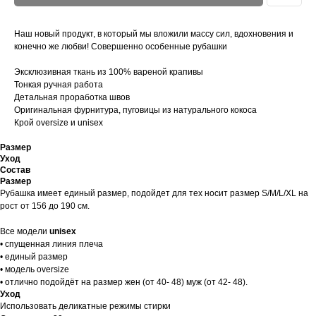
Наш новый продукт, в который мы вложили массу сил, вдохновения и
конечно же любви! Совершенно особенные рубашки
Эксклюзивная ткань из 100% вареной крапивы
Тонкая ручная работа
Детальная проработка швов
Оригинальная фурнитура, пуговицы из натурального кокоса
Крой oversize и unisex
Размер
Уход
Состав
Размер
Рубашка имеет единый размер, подойдет для тех носит размер S/M/L/XL на
рост от 156 до 190 см.
Все модели
unisex
• спущенная линия плеча
• единый размер
• модель oversize
• отлично подойдёт на размер жен (от 40- 48) муж (от 42- 48).
Уход
Использовать деликатные режимы стирки