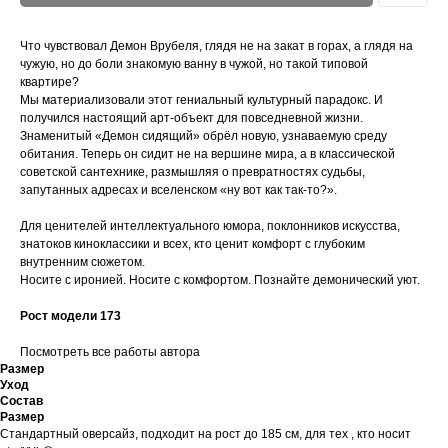
Что чувствовал Демон Врубеля, глядя не на закат в горах, а глядя на
чужую, но до боли знакомую ванну в чужой, но такой типовой
квартире?
Мы материализовали этот гениальный культурный парадокс. И
получился настоящий арт-объект для повседневной жизни.
Знаменитый «Демон сидящий» обрёл новую, узнаваемую среду
обитания. Теперь он сидит не на вершине мира, а в классической
советской сантехнике, размышляя о превратностях судьбы,
запутанных адресах и вселенском «ну вот как так-то?».
Для ценителей интеллектуального юмора, поклонников искусства,
знатоков киноклассики и всех, кто ценит комфорт с глубоким
внутренним сюжетом.
Носите с иронией. Носите с комфортом. Познайте демонический уют.
Рост модели 173
Посмотреть все работы автора
Размер
Уход
Состав
Размер
Стандартный оверсайз, подходит на рост до 185 см, для тех , кто носит