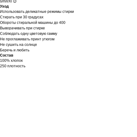
s/m/l/Xl 😉
Уход
Использовать деликатные режимы стирки
Стирать при 30 градусах
Обороты стиральной машины до 400
Выворачивать при стирке
Соблюдать одну цветовую гамму
Не проглаживать принт утюгом
Не сушить на солнце
Беречь и любить
Состав
100% хлопок
250 плотность