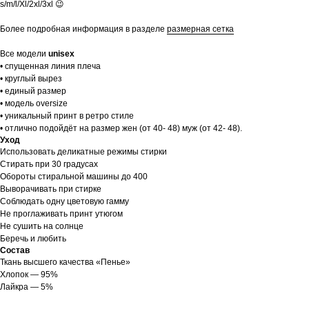
s/m/l/Xl/2xl/3xl 😉
Более подробная информация в разделе
размерная сетка
Все модели
unisex
• спущенная линия плеча
• круглый вырез
• единый размер
• модель oversize
• уникальный принт в ретро стиле
• отлично подойдёт на размер жен (от 40- 48) муж (от 42- 48).
Уход
Использовать деликатные режимы стирки
Стирать при 30 градусах
Обороты стиральной машины до 400
Выворачивать при стирке
Соблюдать одну цветовую гамму
Не проглаживать принт утюгом
Не сушить на солнце
Беречь и любить
Состав
Ткань высшего качества «Пенье»
Хлопок — 95%
Лайкра — 5%