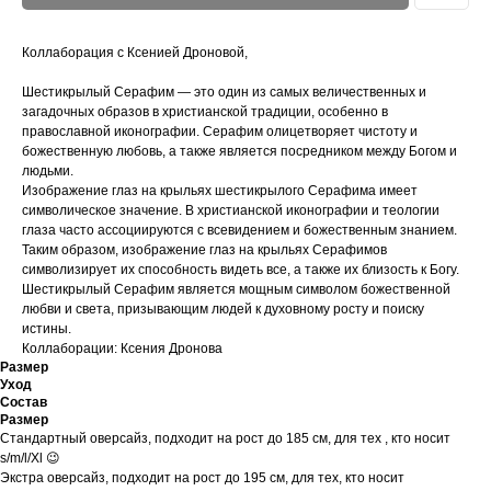
Коллаборация с Ксенией Дроновой,
Шестикрылый Серафим — это один из самых величественных и
загадочных образов в христианской традиции, особенно в
православной иконографии. Серафим олицетворяет чистоту и
божественную любовь, а также является посредником между Богом и
людьми.
Изображение глаз на крыльях шестикрылого Серафима имеет
символическое значение. В христианской иконографии и теологии
глаза часто ассоциируются с всевидением и божественным знанием.
Таким образом, изображение глаз на крыльях Серафимов
символизирует их способность видеть все, а также их близость к Богу.
Шестикрылый Серафим является мощным символом божественной
любви и света, призывающим людей к духовному росту и поиску
истины.
Коллаборации: Ксения Дронова
Размер
Уход
Состав
Размер
Стандартный оверсайз, подходит на рост до 185 см, для тех , кто носит
s/m/l/Xl 😉
Экстра оверсайз, подходит на рост до 195 см, для тех, кто носит