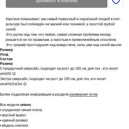
Добавить в корзину
Картина показывает, как самый пафосный и серьёзный злодей в поп-
культуре был побеждён не магией или техникой, а простой грубой
силой.
Это шутка над тем, что любая, самая сложная проблема иногда
решается не по правилам, а простым и прямолинейным способом.
Это триумф простодушия над коварством, силы ума над силой мысли.
Размер
Уход
Состав
Размер
Стандартный оверсайз, подходит на рост до 185 см, для тех , кто носит
s/m/l/Xl 😉
Экстра оверсайз, подходит на рост до 195 см, для тех, кто носит
s/m/l/Xl/2xl/3xl 😉
Более подробная информация в разделе
размерная сетка
Все модели
unisex
• спущенная линия плеча
• круглый вырез
• единый размер
• модель oversize