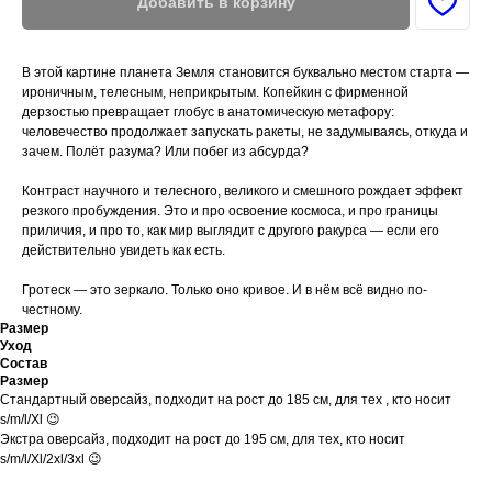
Добавить в корзину
В этой картине планета Земля становится буквально местом старта —
ироничным, телесным, неприкрытым. Копейкин с фирменной
дерзостью превращает глобус в анатомическую метафору:
человечество продолжает запускать ракеты, не задумываясь, откуда и
зачем. Полёт разума? Или побег из абсурда?
Контраст научного и телесного, великого и смешного рождает эффект
резкого пробуждения. Это и про освоение космоса, и про границы
приличия, и про то, как мир выглядит с другого ракурса — если его
действительно увидеть как есть.
Гротеск — это зеркало. Только оно кривое. И в нём всё видно по-
честному.
Размер
Уход
Состав
Размер
Стандартный оверсайз, подходит на рост до 185 см, для тех , кто носит
s/m/l/Xl 😉
Экстра оверсайз, подходит на рост до 195 см, для тех, кто носит
s/m/l/Xl/2xl/3xl 😉