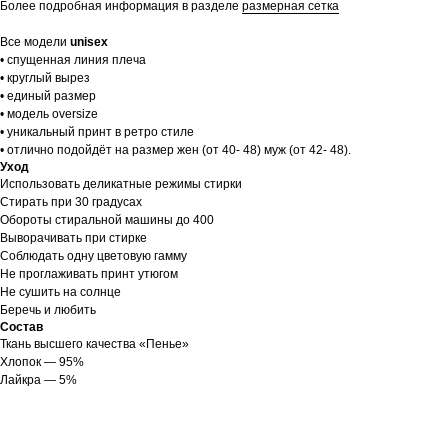
Более подробная информация в разделе
размерная сетка
Все модели
unisex
• спущенная линия плеча
• круглый вырез
• единый размер
• модель oversize
• уникальный принт в ретро стиле
• отлично подойдёт на размер жен (от 40- 48) муж (от 42- 48).
Уход
Использовать деликатные режимы стирки
Стирать при 30 градусах
Обороты стиральной машины до 400
Выворачивать при стирке
Соблюдать одну цветовую гамму
Не проглаживать принт утюгом
Не сушить на солнце
Беречь и любить
Состав
Ткань высшего качества «Пенье»
Хлопок — 95%
Лайкра — 5%