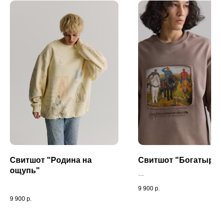
Свитшот "Родина на
Свитшот "Богатыри
ощупь"
9 900
р.
9 900
р.