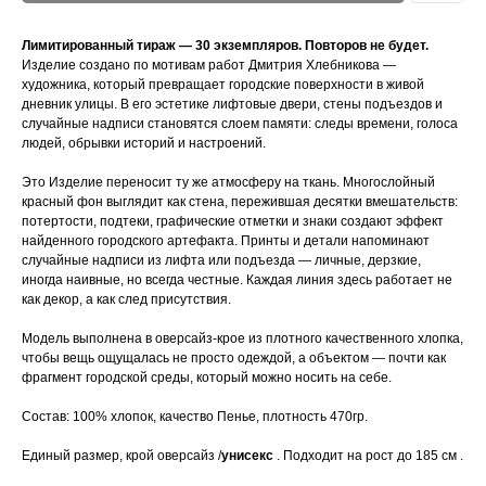
Лимитированный тираж — 30 экземпляров. Повторов не будет.
Изделие создано по мотивам работ Дмитрия Хлебникова —
художника, который превращает городские поверхности в живой
дневник улицы. В его эстетике лифтовые двери, стены подъездов и
случайные надписи становятся слоем памяти: следы времени, голоса
людей, обрывки историй и настроений.
Это Изделие переносит ту же атмосферу на ткань. Многослойный
красный фон выглядит как стена, пережившая десятки вмешательств:
потертости, подтеки, графические отметки и знаки создают эффект
найденного городского артефакта. Принты и детали напоминают
случайные надписи из лифта или подъезда — личные, дерзкие,
иногда наивные, но всегда честные. Каждая линия здесь работает не
как декор, а как след присутствия.
Модель выполнена в оверсайз-крое из плотного качественного хлопка,
чтобы вещь ощущалась не просто одеждой, а объектом — почти как
фрагмент городской среды, который можно носить на себе.
Состав: 100% хлопок, качество Пенье, плотность 470гр.
Единый размер, крой оверсайз /
унисекс
. Подходит на рост до 185 см .