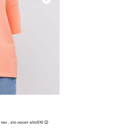
х , кто носит s/m/l/Xl 😉