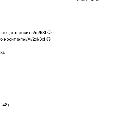
х , кто носит s/m/l/Xl 😉
 носит s/m/l/Xl/2xl/3xl 😉
тка
 48).