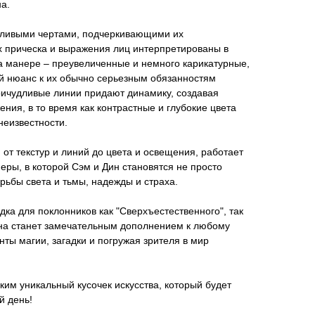
а.
тливыми чертами, подчеркивающими их
х прическа и выражения лиц интерпретированы в
а манере – преувеличенные и немного карикатурные,
й нюанс к их обычно серьезным обязанностям
ричудливые линии придают динамику, создавая
ия, в то время как контрастные и глубокие цвета
неизвестности.
 от текстур и линий до цвета и освещения, работает
еры, в которой Сэм и Дин становятся не просто
ьбы света и тьмы, надежды и страха.
ка для поклонников как "Сверхъестественного", так
Она станет замечательным дополнением к любому
нты магии, загадки и погружая зрителя в мир
ким уникальный кусочек искусства, который будет
й день!