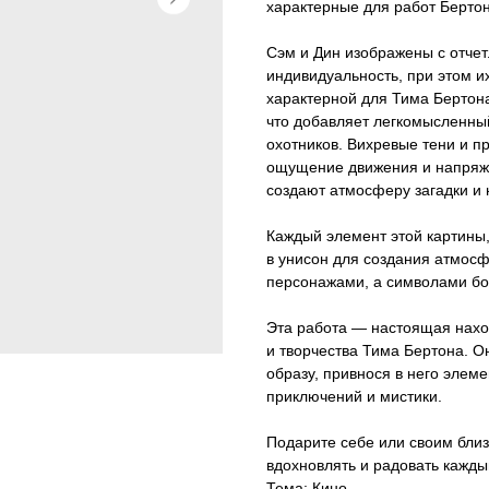
характерные для работ Бертон
Сэм и Дин изображены с отче
индивидуальность, при этом и
характерной для Тима Бертон
что добавляет легкомысленны
охотников. Вихревые тени и п
ощущение движения и напряжен
создают атмосферу загадки и 
Каждый элемент этой картины,
в унисон для создания атмосф
персонажами, а символами бор
Эта работа — настоящая наход
и творчества Тима Бертона. 
образу, привнося в него элеме
приключений и мистики.
Подарите себе или своим близ
вдохновлять и радовать кажды
Тема: Кино