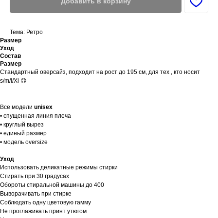
Добавить в корзину
Тема: Ретро
Размер
Уход
Состав
Размер
Стандартный оверсайз, подходит на рост до 195 см, для тех , кто носит
s/m/l/Xl 😉
Все модели
unisex
• спущенная линия плеча
• круглый вырез
• единый размер
• модель oversize
Уход
Использовать деликатные режимы стирки
Стирать при 30 градусах
Обороты стиральной машины до 400
Выворачивать при стирке
Соблюдать одну цветовую гамму
Не проглаживать принт утюгом