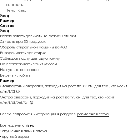
смотреть.
Тема: Кино
Уход
Размер
Состав
Уход
Использовать деликатные режимы стирки
Стирать при 30 градусах
Обороты стиральной машины до 400
Выворачивать при стирке
Соблюдать одну цветовую гамму
Не проглаживать принт утюгом
Не сушить на солнце
Беречь и любить
Размер
Стандартный оверсайз, подходит на рост до 185 см, для тех , кто носит
s/m/l/Xl 😉
Экстра оверсайз, подходит на рост до 195 см, для тех, кто носит
s/m/l/Xl/2xl/3xl 😉
Более подробная информация в разделе
размерная сетка
Все модели
unisex
• спущенная линия плеча
• круглый вырез