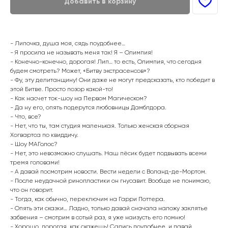
Добавить в корзину
- Липочка, душа моя, сядь поудобнее…
- Я просила не называть меня так! Я – Олимпия!
- Конечно-конечно, дорогая! Лип… то есть, Олимпия, что сегодня
будем смотреть? Может, «Битву экстрасенсов»?
- Фу, эту делитанщину! Они даже не могут предсказать, кто победит в
этой Битве. Просто позор какой-то!
- Как насчет ток-шоу на Первом Магическом?
- Да ну его, опять подерутся любовницы Дамблдора.
- Что, все?
- Нет, что ты, там студия маленькая. Только женская сборная
Хогвартса по квиддичу.
- Шоу МАГолос?
- Нет, это невозможно слушать. Наш пёсик будет подвывать всеми
тремя головами!
- А давай посмотрим новости. Вести недели с Воланд-де-Мортом.
- После неудачной ринопластики он гнусавит. Вообще не понимаю,
что он говорит.
- Тогда, как обычно, переключим на Гарри Поттера.
- Опять эти сказки… Ладно, только давай сначала наложу заклятье
забвения – смотрим в сотый раз, я уже наизусть его помню!
- Хорошо, дорогая, как скажешь! Садись поудобнее, и давай