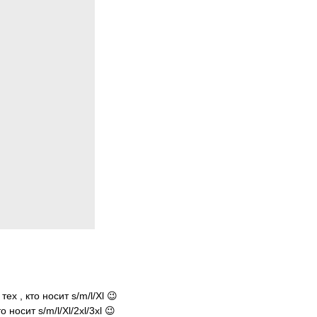
х , кто носит s/m/l/Xl 😉
 носит s/m/l/Xl/2xl/3xl 😉