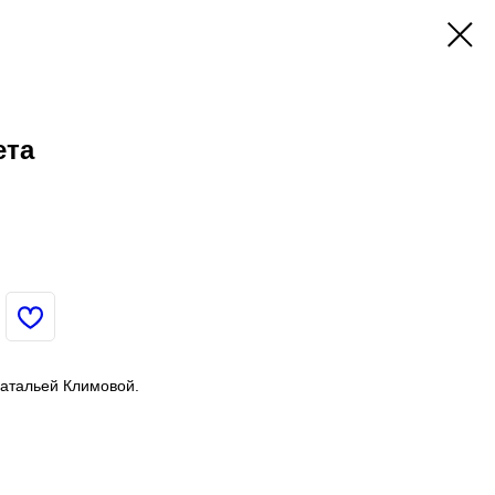
ета
атальей Климовой.