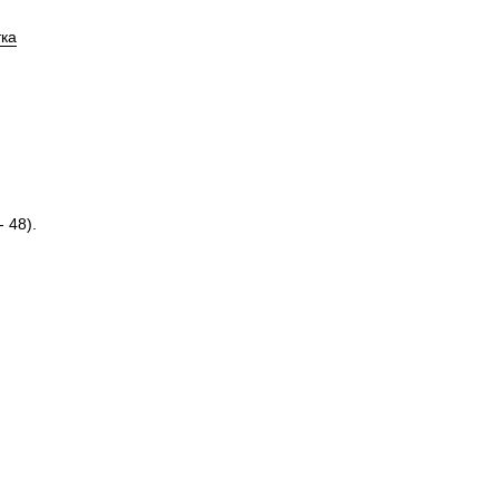
тка
 48).