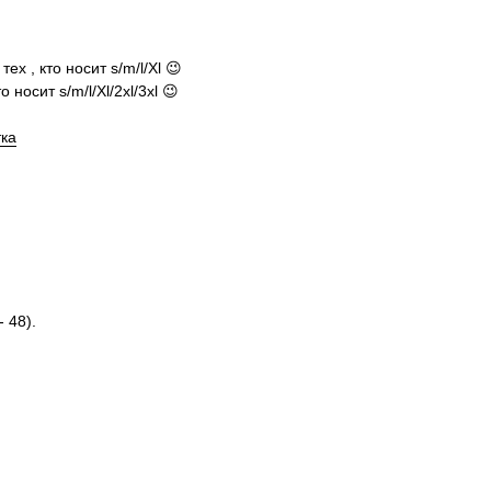
х , кто носит s/m/l/Xl 😉
 носит s/m/l/Xl/2xl/3xl 😉
тка
 48).