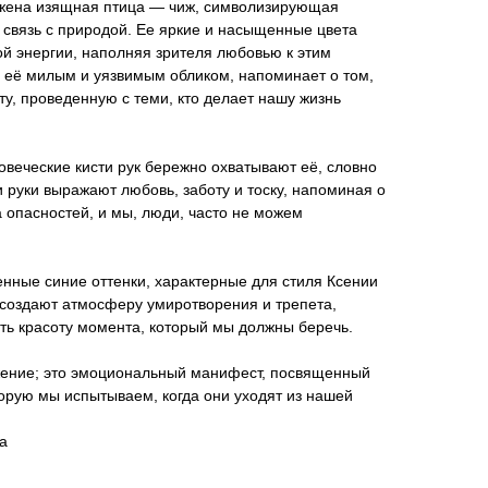
ожена изящная птица — чиж, символизирующая
 связь с природой. Ее яркие и насыщенные цвета
 энергии, наполняя зрителя любовью к этим
с её милым и уязвимым обликом, напоминает о том,
ту, проведенную с теми, кто делает нашу жизнь
ловеческие кисти рук бережно охватывают её, словно
и руки выражают любовь, заботу и тоску, напоминая о
а опасностей, и мы, люди, часто не можем
нные синие оттенки, характерные для стиля Ксении
 создают атмосферу умиротворения и трепета,
ть красоту момента, который мы должны беречь.
ажение; это эмоциональный манифест, посвященный
торую мы испытываем, когда они уходят из нашей
а