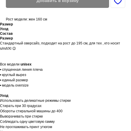
Добавить в корзину
Рост модели: жен 160 см
Размер
Уход
Состав
Размер
Стандартный оверсайз, подходит на рост до 195 см, для тех , кто носит
s/m/l/Xl 😉
Все модели
unisex
• спущенная линия плеча
• круглый вырез
• единый размер
• модель oversize
Уход
Использовать деликатные режимы стирки
Стирать при 30 градусах
Обороты стиральной машины до 400
Выворачивать при стирке
Соблюдать одну цветовую гамму
Не проглаживать принт утюгом