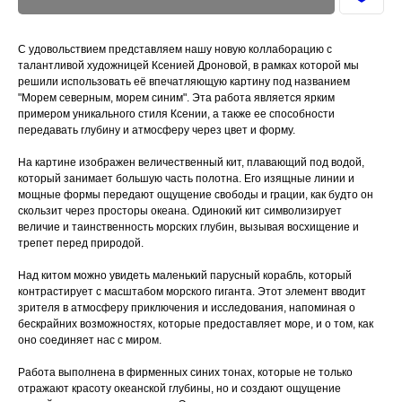
С удовольствием представляем нашу новую коллаборацию с
талантливой художницей Ксенией Дроновой, в рамках которой мы
решили использовать её впечатляющую картину под названием
"Морем северным, морем синим". Эта работа является ярким
примером уникального стиля Ксении, а также ее способности
передавать глубину и атмосферу через цвет и форму.
На картине изображен величественный кит, плавающий под водой,
который занимает большую часть полотна. Его изящные линии и
мощные формы передают ощущение свободы и грации, как будто он
скользит через просторы океана. Одинокий кит символизирует
величие и таинственность морских глубин, вызывая восхищение и
трепет перед природой.
Над китом можно увидеть маленький парусный корабль, который
контрастирует с масштабом морского гиганта. Этот элемент вводит
зрителя в атмосферу приключения и исследования, напоминая о
бескрайних возможностях, которые предоставляет море, и о том, как
оно соединяет нас с миром.
Работа выполнена в фирменных синих тонах, которые не только
отражают красоту океанской глубины, но и создают ощущение