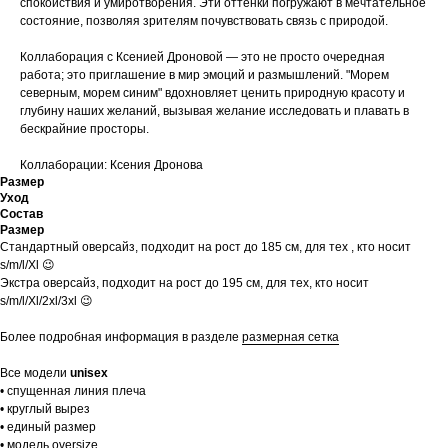
спокойствия и умиротворения. Эти оттенки погружают в мечтательное
состояние, позволяя зрителям почувствовать связь с природой.
Коллаборация с Ксенией Дроновой — это не просто очередная
работа; это приглашение в мир эмоций и размышлений. "Морем
северным, морем синим" вдохновляет ценить природную красоту и
глубину наших желаний, вызывая желание исследовать и плавать в
бескрайние просторы.
Коллаборации: Ксения Дронова
Размер
Уход
Состав
Размер
Стандартный оверсайз, подходит на рост до 185 см, для тех , кто носит
s/m/l/Xl 😉
Экстра оверсайз, подходит на рост до 195 см, для тех, кто носит
s/m/l/Xl/2xl/3xl 😉
Более подробная информация в разделе
размерная сетка
Все модели
unisex
• спущенная линия плеча
• круглый вырез
• единый размер
• модель oversize