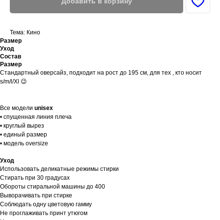
Добавить в корзину
Тема: Кино
Размер
Уход
Состав
Размер
Стандартный оверсайз, подходит на рост до 195 см, для тех , кто носит
s/m/l/Xl 😉
Все модели
unisex
• спущенная линия плеча
• круглый вырез
• единый размер
• модель oversize
Уход
Использовать деликатные режимы стирки
Стирать при 30 градусах
Обороты стиральной машины до 400
Выворачивать при стирке
Соблюдать одну цветовую гамму
Не проглаживать принт утюгом