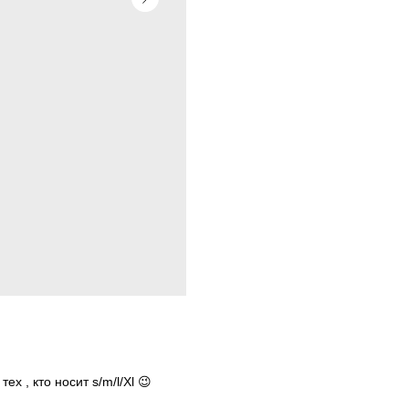
х , кто носит s/m/l/Xl 😉