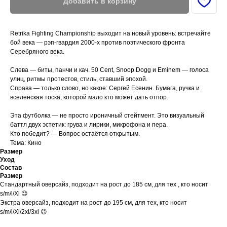
Добавить в корзину
Retrika Fighting Championship выходит на новый уровень: встречайте
бой века — рэп-гвардия 2000-х против поэтического фронта
Серебряного века.
Слева — биты, панчи и кач. 50 Cent, Snoop Dogg и Eminem — голоса
улиц, ритмы протестов, стиль, ставший эпохой.
Справа — только слово, но какое: Сергей Есенин. Бумага, ручка и
вселенская тоска, которой мало кто может дать отпор.
Эта футболка — не просто ироничный стейтмент. Это визуальный
баттл двух эстетик: грува и лирики, микрофона и пера.
Кто победит? — Вопрос остаётся открытым.
Тема: Кино
Размер
Уход
Состав
Размер
Стандартный оверсайз, подходит на рост до 185 см, для тех , кто носит
s/m/l/Xl 😉
Экстра оверсайз, подходит на рост до 195 см, для тех, кто носит
s/m/l/Xl/2xl/3xl 😉