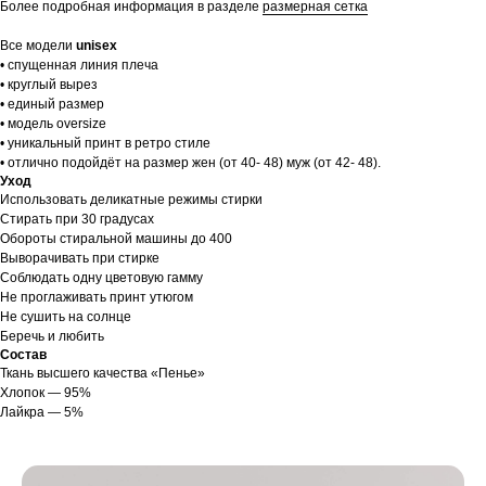
Более подробная информация в разделе
размерная сетка
Все модели
unisex
• спущенная линия плеча
• круглый вырез
• единый размер
• модель oversize
• уникальный принт в ретро стиле
• отлично подойдёт на размер жен (от 40- 48) муж (от 42- 48).
Уход
Использовать деликатные режимы стирки
Стирать при 30 градусах
Обороты стиральной машины до 400
Выворачивать при стирке
Соблюдать одну цветовую гамму
Не проглаживать принт утюгом
Не сушить на солнце
Беречь и любить
Состав
Ткань высшего качества «Пенье»
Хлопок — 95%
Лайкра — 5%