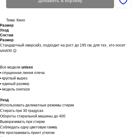
Добавить в корзину
Тема: Кино
Размер
Уход
Состав
Размер
Стандартный оверсайз, подходит на рост до 195 см, для тех , кто носит
s/m/l/Xl 😉
Все модели
unisex
• спущенная линия плеча
• круглый вырез
• единый размер
• модель oversize
Уход
Использовать деликатные режимы стирки
Стирать при 30 градусах
Обороты стиральной машины до 400
Выворачивать при стирке
Соблюдать одну цветовую гамму
Не проглаживать принт утюгом