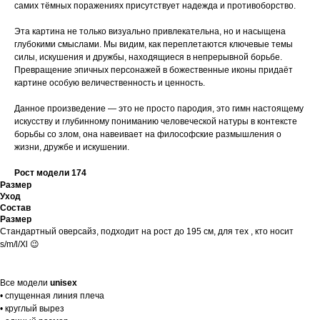
самих тёмных поражениях присутствует надежда и противоборство.
Эта картина не только визуально привлекательна, но и насыщена
глубокими смыслами. Мы видим, как переплетаются ключевые темы
силы, искушения и дружбы, находящиеся в непрерывной борьбе.
Превращение эпичных персонажей в божественные иконы придаёт
картине особую величественность и ценность.
Данное произведение — это не просто пародия, это гимн настоящему
искусству и глубинному пониманию человеческой натуры в контексте
борьбы со злом, она навеивает на философские размышления о
жизни, дружбе и искушении.
Рост модели 174
Размер
Уход
Состав
Размер
Стандартный оверсайз, подходит на рост до 195 см, для тех , кто носит
s/m/l/Xl 😉
Все модели
unisex
• спущенная линия плеча
• круглый вырез