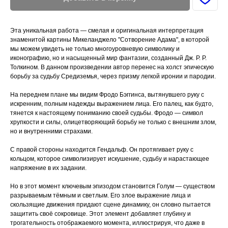
Эта уникальная работа — смелая и оригинальная интерпретация
знаменитой картины Микеланджело "Сотворение Адама", в которой
мы можем увидеть не только многоуровневую символику и
иконографию, но и насыщенный мир фантазии, созданный Дж. Р. Р.
Толкином. В данном произведении автор перенес на холст эпическую
борьбу за судьбу Средиземья, через призму легкой иронии и пародии.
На переднем плане мы видим Фродо Бэггинса, вытянувшего руку с
искренним, полным надежды выражением лица. Его палец, как будто,
тянется к настоящему пониманию своей судьбы. Фродо — символ
хрупкости и силы, олицетворяющий борьбу не только с внешним злом,
но и внутренними страхами.
С правой стороны находится Гендальф. Он протягивает руку с
кольцом, которое символизирует искушение, судьбу и нарастающее
напряжение в их задании.
Но в этот момент ключевым эпизодом становится Голум — существом
разрываемым тёмным и светлым. Его злое выражение лица и
скользящие движения придают сцене динамику, он словно пытается
защитить своё сокровище. Этот элемент добавляет глубину и
трогательность отображаемого момента, иллюстрируя, что даже в