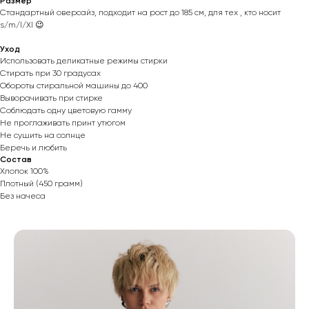
Размер
Стандартный оверсайз, подходит на рост до 185 см, для тех , кто носит
s/m/l/Xl 😉
Уход
Использовать деликатные режимы стирки
Стирать при 30 градусах
Обороты стиральной машины до 400
Выворачивать при стирке
Соблюдать одну цветовую гамму
Не проглаживать принт утюгом
Не сушить на солнце
Беречь и любить
Состав
Хлопок 100%
Плотный (450 грамм)
Без начеса