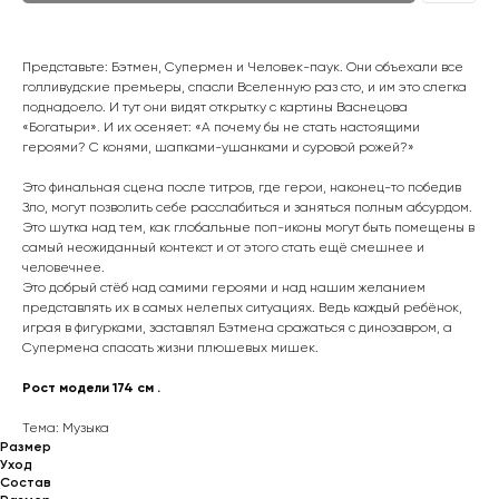
Представьте: Бэтмен, Супермен и Человек-паук. Они объехали все
голливудские премьеры, спасли Вселенную раз сто, и им это слегка
поднадоело. И тут они видят открытку с картины Васнецова
«Богатыри». И их осеняет: «А почему бы не стать настоящими
героями? С конями, шапками-ушанками и суровой рожей?»
Это финальная сцена после титров, где герои, наконец-то победив
Зло, могут позволить себе расслабиться и заняться полным абсурдом.
Это шутка над тем, как глобальные поп-иконы могут быть помещены в
самый неожиданный контекст и от этого стать ещё смешнее и
человечнее.
Это добрый стёб над самими героями и над нашим желанием
представлять их в самых нелепых ситуациях. Ведь каждый ребёнок,
играя в фигурками, заставлял Бэтмена сражаться с динозавром, а
Супермена спасать жизни плюшевых мишек.
Рост модели 174 см .
Тема: Музыка
Размер
Уход
Состав