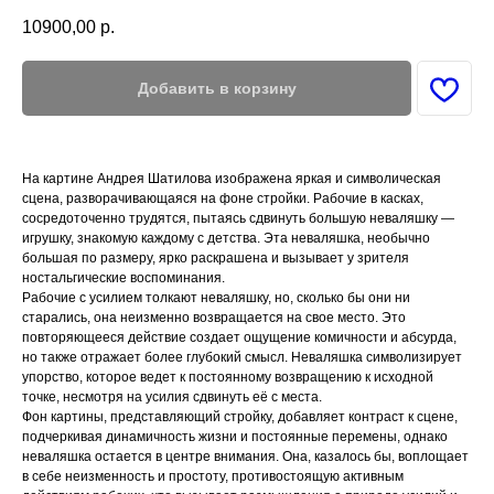
10900,00
р.
Добавить в корзину
На картине Андрея Шатилова изображена яркая и символическая
сцена, разворачивающаяся на фоне стройки. Рабочие в касках,
сосредоточенно трудятся, пытаясь сдвинуть большую неваляшку —
игрушку, знакомую каждому с детства. Эта неваляшка, необычно
большая по размеру, ярко раскрашена и вызывает у зрителя
ностальгические воспоминания.
Рабочие с усилием толкают неваляшку, но, сколько бы они ни
старались, она неизменно возвращается на свое место. Это
повторяющееся действие создает ощущение комичности и абсурда,
но также отражает более глубокий смысл. Неваляшка символизирует
упорство, которое ведет к постоянному возвращению к исходной
точке, несмотря на усилия сдвинуть её с места.
Фон картины, представляющий стройку, добавляет контраст к сцене,
подчеркивая динамичность жизни и постоянные перемены, однако
неваляшка остается в центре внимания. Она, казалось бы, воплощает
в себе неизменность и простоту, противостоящую активным