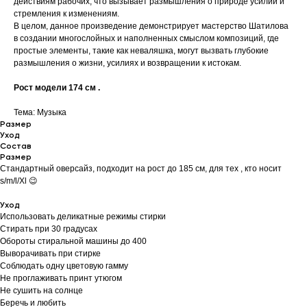
действиям рабочих, что вызывает размышления о природе усилий и
стремления к изменениям.
В целом, данное произведение демонстрирует мастерство Шатилова
в создании многослойных и наполненных смыслом композиций, где
простые элементы, такие как неваляшка, могут вызвать глубокие
размышления о жизни, усилиях и возвращении к истокам.
Рост модели 174 см .
Тема: Музыка
Размер
Уход
Состав
Размер
Стандартный оверсайз, подходит на рост до 185 см, для тех , кто носит
s/m/l/Xl 😉
Уход
Использовать деликатные режимы стирки
Стирать при 30 градусах
Обороты стиральной машины до 400
Выворачивать при стирке
Соблюдать одну цветовую гамму
Не проглаживать принт утюгом
Не сушить на солнце
Беречь и любить